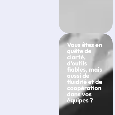
Vous êtes en
quête de
clarté,
d’outils
fiables, mais
aussi de
fluidité et de
coopération
dans vos
équipes ?